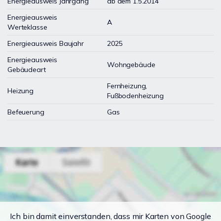
Energieausweis Jahrgang
ab dem 1.5.2014
Energieausweis
A
Werteklasse
Energieausweis Baujahr
2025
Energieausweis
Wohngebäude
Gebäudeart
Fernheizung,
Heizung
Fußbodenheizung
Befeuerung
Gas
Ich bin damit einverstanden, dass mir Karten von Google