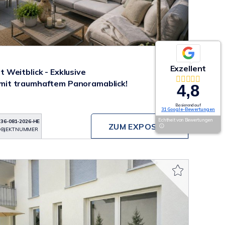
Exzellent
Weitblick - Exklusive
it traumhaftem Panoramablick!
4,8
Basierend auf
31 Google-Bewertungen
Echtheit von Bewertungen
136-081-2026-HE
ZUM EXPOSÉ
BJEKTNUMMER