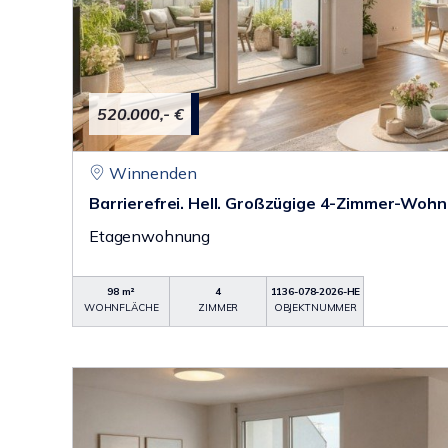
520.000,- €
Winnenden
Barrierefrei. Hell. Großzügige 4-Zimmer-Wohn
Etagenwohnung
98 m²
4
1136-078-2026-HE
WOHNFLÄCHE
ZIMMER
OBJEKTNUMMER