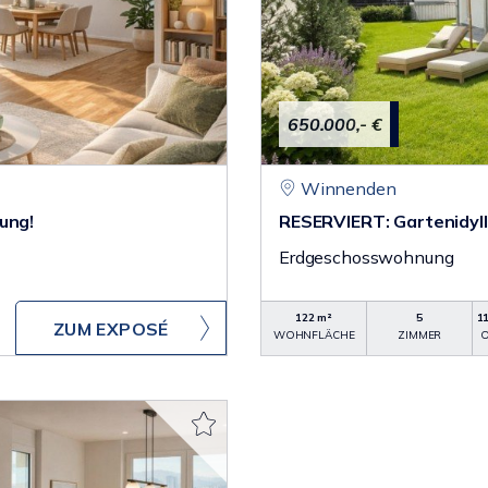
650.000,- €
Winnenden
ung!
RESERVIERT: Gartenidylle
Erdgeschosswohnung
122 m²
5
1
ZUM EXPOSÉ
WOHNFLÄCHE
ZIMMER
O