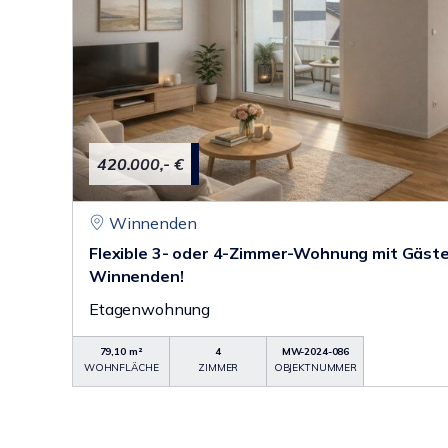
420.000,- €
Winnenden
Flexible 3- oder 4-Zimmer-Wohnung mit Gäste
Winnenden!
Etagenwohnung
79,10 m²
4
MW-2024-086
WOHNFLÄCHE
ZIMMER
OBJEKTNUMMER