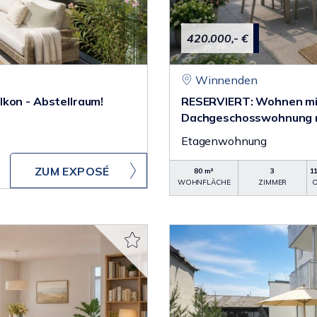
420.000,- €
Winnenden
kon - Abstellraum!
RESERVIERT: Wohnen mit 
Dachgeschosswohnung m
Etagenwohnung
ZUM EXPOSÉ
80 m²
3
1
WOHNFLÄCHE
ZIMMER
O