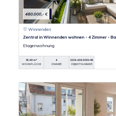
480.000,- €
Winnenden
Zentral in Winnenden wohnen - 4 Zimmer - Bal
Etagenwohnung
91,60 m²
4
1136-418-2026-HE
WOHNFLÄCHE
ZIMMER
OBJEKTNUMMER