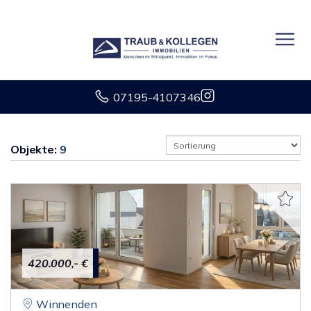
07195-4107346
Objekte:
9
420.000,- €
Winnenden