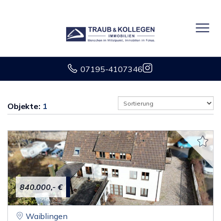
07195-4107346
Objekte:
1
840.000,- €
Waiblingen