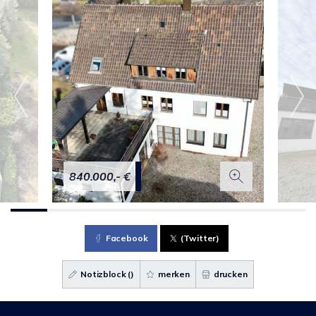
840.000,- €
Facebook
(Twitter)
Notizblock (
)
merken
drucken