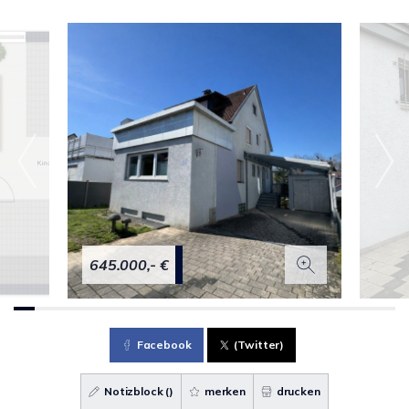
645.000,- €
Facebook
(Twitter)
Notizblock (
)
merken
drucken